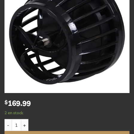
d’envies
$
169.99
2 en stock
quantité de EcoTech Marine Wet-Side Assembly for MP40