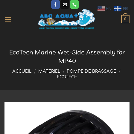
Passer
FR
EN
au
contenu
0
EcoTech Marine Wet-Side Assembly for
MP40
ACCUEIL
/
MATÉRIEL
/
POMPE DE BRASSAGE
/
ECOTECH
Ajouter
à la
liste