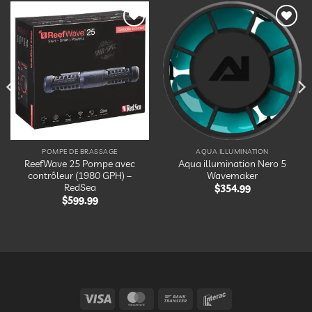
Ajouter
Ajouter
à la
à la
liste
liste
d’envies
d’envies
POMPE DE BRASSAGE
AQUA ILLUMINATION
ReefWave 25 Pompe avec
Aqua illumination Nero 5
contrôleur (1980 GPH) –
Wavemaker
RedSea
$
354.99
$
599.99
Visa
MasterCard
Bank
Interac