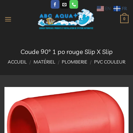
Passer
FR
EN
au
contenu
0
Coude 90° 1 po rouge Slip X Slip
ACCUEIL
/
MATÉRIEL
/
PLOMBERIE
/
PVC COULEUR
Ajouter
à la
liste
d’envies