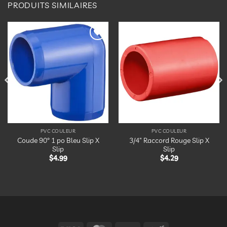
PRODUITS SIMILAIRES
Ajouter
Ajouter
à la
à la
liste
liste
d’envies
d’envies
PVC COULEUR
PVC COULEUR
Coude 90° 1 po Bleu Slip X
3/4″ Raccord Rouge Slip X
Slip
Slip
$
4.99
$
4.29