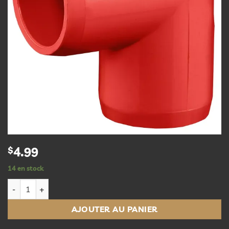
$
4.99
14 en stock
quantité de Coude 90° 1 po rouge Slip X Slip
AJOUTER AU PANIER