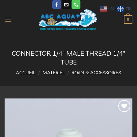
Passer
FR
EN
au
contenu
0
CONNECTOR 1/4″ MALE THREAD 1/4″
TUBE
ACCUEIL
/
MATÉRIEL
/
RO/DI & ACCESSOIRES
Ajouter
à la
liste
d’envies