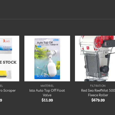
Ajouter
Ajouter
Ajout
à la
à la
à la
liste
liste
liste
d’envies
d’envies
d’envi
E STOCK
EL
MATÉRIEL
FILTRATION
ro Scraper
Ista Auto Top Off Float
Red Sea ReefMat 500
Valve
Fleece Roller
69
$
11.99
$
679.99