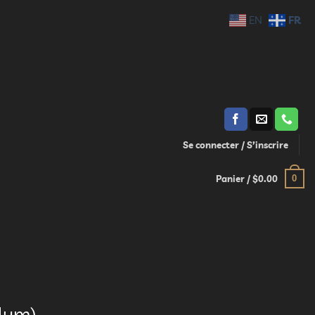
FR
EN
Se connecter / S’inscrire
0
Panier /
$
0.00
llum)