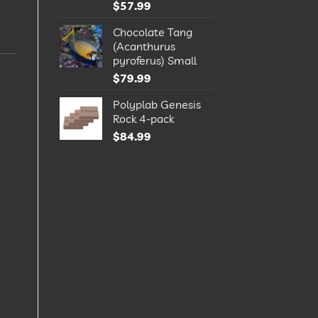
$
57.99
Chocolate Tang
(Acanthurus
pyroferus) Small
$
79.99
Polyplab Genesis
Rock 4-pack
$
84.99