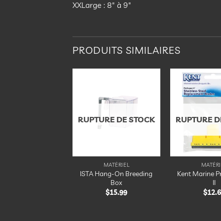
XXLarge : 8″ à 9″
PRODUITS SIMILAIRES
Ajouter
Ajouter
à la
à la
liste
liste
d’envies
d’envies
RUPTURE DE STOCK
RUPTURE D
MATÉRIEL
MATÉRIEL
MATÉRI
ISTA Hang-On Breeding
Kent Marine P
 Electric Daisy
Box
II
$
54.99
$
15.99
$
12.