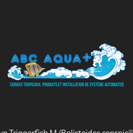
n Triggerfish M (Balistoides conspici