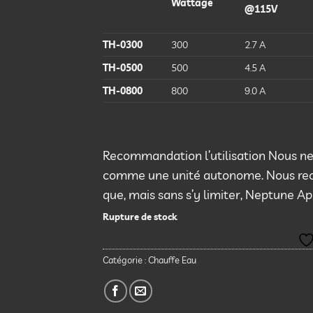
Wattage
@115V
TH-0300
300
2.7 A
TH-0500
500
4.5 A
TH-0800
800
9.0 A
Recommandation l’utilisation Nous ne
comme une unité autonome. Nous recom
que, mais sans s’y limiter, Neptune Ape
Rupture de stock
Catégorie :
Chauffe Eau