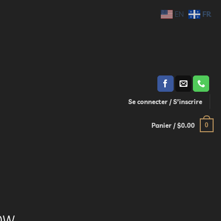
FR
EN
Se connecter / S’inscrire
0
Panier /
$
0.00
00W