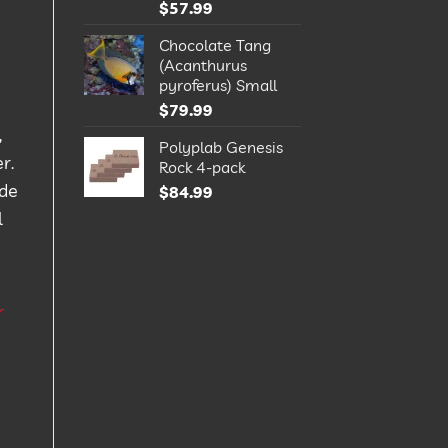
$
57.99
Chocolate Tang
(Acanthurus
pyroferus) Small
$
79.99
,
Polyplab Genesis
r.
Rock 4-pack
 de
$
84.99
l
r