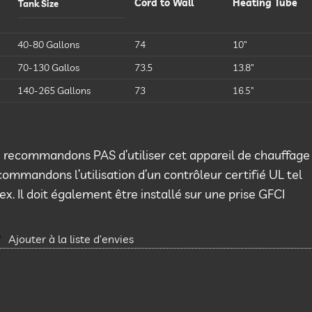
Cord to Wall
Heating Tube
Tank Size
40-80 Gallons
74
10″
70-130 Gallos
73.5
13.8″
140-265 Gallons
73
16.5″
 recommandons PAS d’utiliser cet appareil de chauffage
mandons l’utilisation d’un contrôleur certifié UL tel
x. Il doit également être installé sur une prise GFCI
Ajouter à la liste d’envies