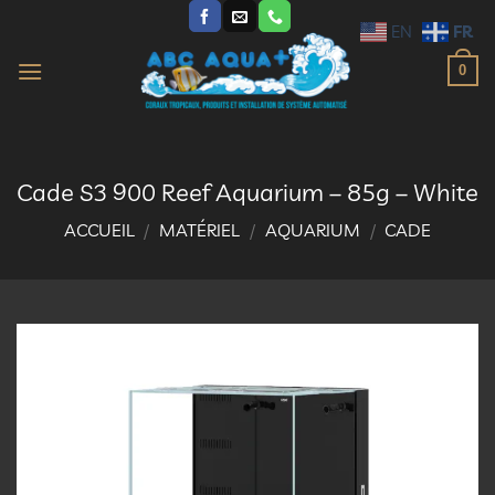
Passer
FR
EN
au
contenu
0
Cade S3 900 Reef Aquarium – 85g – White
ACCUEIL
/
MATÉRIEL
/
AQUARIUM
/
CADE
Ajouter
à la
liste
d’envies