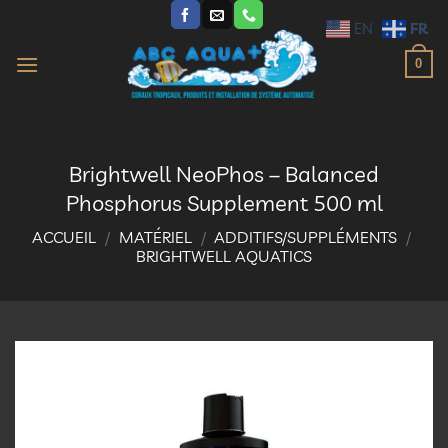
Passer
FR
EN
au
contenu
0
Brightwell NeoPhos – Balanced
Phosphorus Supplement 500 ml
ACCUEIL
/
MATÉRIEL
/
ADDITIFS/SUPPLÉMENTS
/
BRIGHTWELL AQUATICS
Ajouter
à la
liste