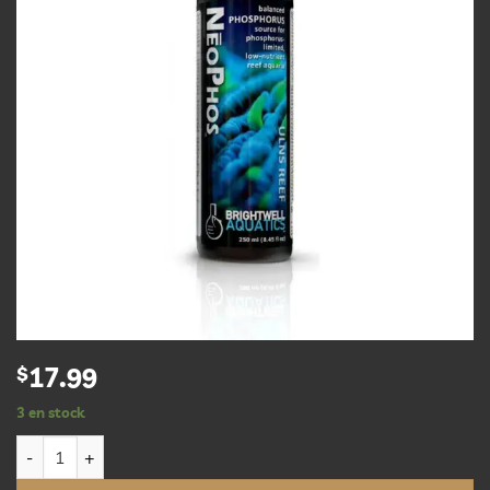
d’envies
$
17.99
3 en stock
quantité de Brightwell NeoPhos - Balanced Phosphorus Suppl