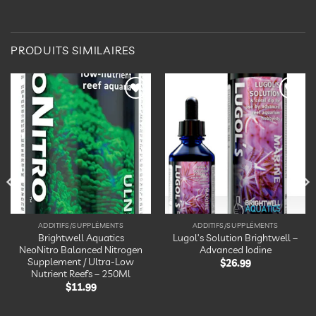
PRODUITS SIMILAIRES
Ajouter
Ajouter
à la
à la
liste
liste
d’envies
d’envies
ADDITIFS/SUPPLÉMENTS
ADDITIFS/SUPPLÉMENTS
Brightwell Aquatics
Lugol’s Solution Brightwell –
NeoNitro Balanced Nitrogen
Advanced Iodine
Supplement / Ultra-Low
$
26.99
Nutrient Reefs – 250Ml
$
11.99