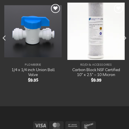
Ajouter
Ajouter
à la
à la
liste
liste
d’envies
d’envies
PLOMBERIE
RO/DI & ACCESSOIRES
1/4 x 1/4 inch Union Ball
Carbon Block NSF Certified
Valve
10″ x 2.5″ – 10 Micron
$
9.95
$
9.99
Visa
MasterCard
Bank
Interac