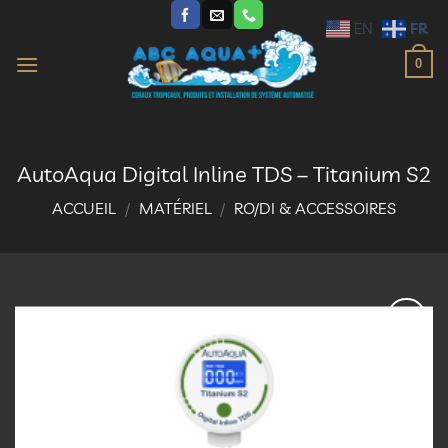
Passer
FR
EN
au
contenu
0
AutoAqua Digital Inline TDS – Titanium S2
ACCUEIL
/
MATÉRIEL
/
RO/DI & ACCESSOIRES
Ajouter
à la
liste
d’envies