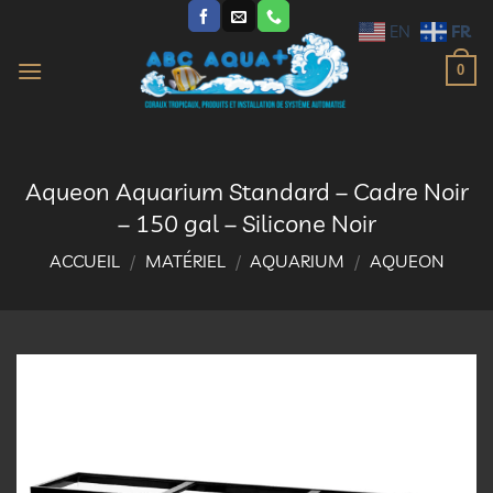
Passer
FR
EN
au
contenu
0
Aqueon Aquarium Standard – Cadre Noir
– 150 gal – Silicone Noir
ACCUEIL
/
MATÉRIEL
/
AQUARIUM
/
AQUEON
Ajouter
à la
liste
d’envies