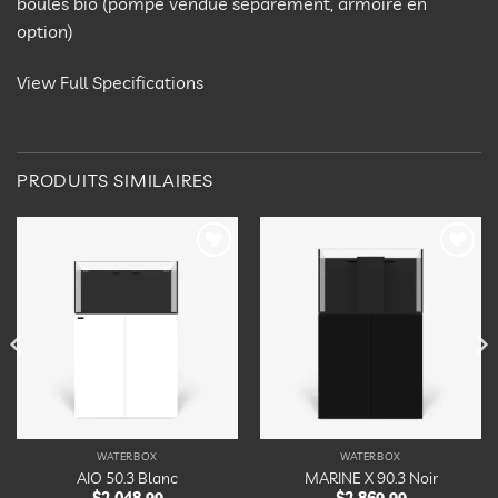
boules bio (pompe vendue séparément, armoire en
option)
View Full Specifications
PRODUITS SIMILAIRES
Ajouter
Ajouter
à la
à la
liste
liste
d’envies
d’envies
WATERBOX
WATERBOX
AIO 50.3 Blanc
MARINE X 90.3 Noir
$
2,048.99
$
2,869.99