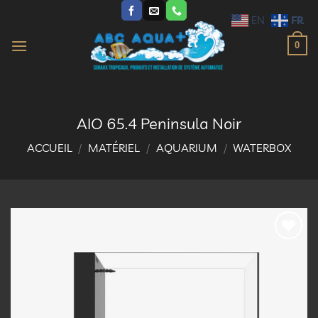
Passer
FR
EN
au
contenu
0
AIO 65.4 Peninsula Noir
ACCUEIL
/
MATÉRIEL
/
AQUARIUM
/
WATERBOX
Ajouter
à la
liste
d’envies