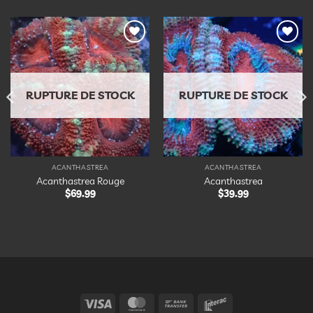
Ajouter
Ajouter
à la
à la
liste
liste
d’envies
d’envies
RUPTURE DE STOCK
RUPTURE DE STOCK
ACANTHASTREA
ACANTHASTREA
Acanthastrea Rouge
Acanthastrea
$
69.99
$
39.99
Visa
MasterCard
Bank
Interac