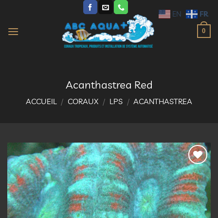
Passer
FR
EN
au
contenu
0
Acanthastrea Red
ACCUEIL
/
CORAUX
/
LPS
/
ACANTHASTREA
Ajouter
à la
liste
d’envies