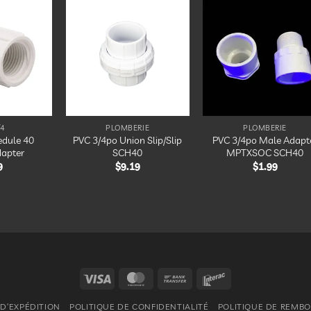
Ajouter
Ajouter
Ajout
à la
à la
à la
liste
liste
liste
d’envies
d’envies
d’envi
/4
PLOMBERIE
PLOMBERIE
edule 40
PVC 3/4po Union Slip/Slip
PVC 3/4po Male Adapt
apter
SCH40
MPTXSOC SCH40
9
$
9.19
$
1.99
Visa
MasterCard
Bank
Interac
Transfer
 D’EXPÉDITION
POLITIQUE DE CONFIDENTIALITÉ
POLITIQUE DE REMB