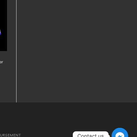
er
es
er
OURSEMENT
Contact us