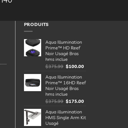
PRODUITS
Aqua Illumination
Prime™ HD Reef
Noir Usagé Bras
hms inclue
Le
Le
$
375.99
$
100.00
prix
prix
Aqua Illumination
initial
actuel
Prime™ 16HD Reef
était :
est :
Noir Usagé Bras
$375.99.
$100.00.
hms inclue
Le
Le
$
375.99
$
175.00
prix
prix
Aqua illumination
initial
actuel
HMS Single Arm Kit
était :
est :
Usagé
$375.99.
$175.00.