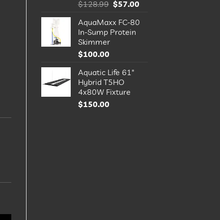
Le
Le
$
128.99
$
57.00
prix
prix
AquaMaxx FC-80
initial
actuel
In-Sump Protein
était :
est :
Skimmer
$128.99.
$57.00.
$
100.00
Aquatic Life 61"
Hybrid T5HO
4x80W Fixture
$
150.00