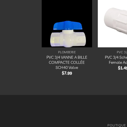
Ajouter
Ajouter
à la
à la
liste
liste
d’envies
d’envies
PLOMBERIE
PLOMBERIE
PVC 3
PVC 3/4 VANNE A BILLE
PVC 3/4 Sch
C 3/4 90 SCh40
COMPACTE COLLÉE
Female Ad
$
1.40
SCH40 Valve
$
1.4
$
7.99
POLITIQUE