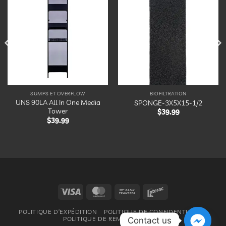
Ajouter
Ajouter
à la
à la
liste
liste
d’envies
d’envies
SUMPS ET OVERFLOW
BIOFILTRATION
UNS 90LA All In One Media
SPONGE-3X5X15-1/2
Tower
$
39.99
$
39.99
Visa
MasterCard
Bank
Interac
Transfer
POLITIQUE D’EXPÉDITION
POLITIQUE DE CONFIDENTIALITÉ
POLITIQUE DE REMBOURSEMENT
Contact us