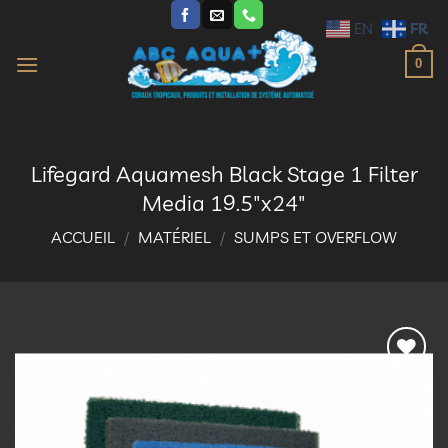
Passer
FR
EN
au
contenu
0
Lifegard Aquamesh Black Stage 1 Filter
Media 19.5″x24″
ACCUEIL
/
MATÉRIEL
/
SUMPS ET OVERFLOW
Ajouter
à la
liste
d’envies